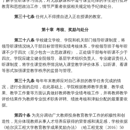
了解学生听课学习情况，对无故缺课和不遵守课堂纪律的学生进行批评
教育和思想政治工作，情节严重者依据相关规定给予纪律处分。
第三十七条
任何人不得擅自进入正在授课的教室。
第十章
考核、奖励与处分
第三十八条
学校建立学校、学院和机关部门领导听课制度，将
领导听课情况纳入干部目标管理和实绩考核体系，学校领导班子每年听
课不少于四次（至少包含一次思政课程），正处级干部每年听课不少于
四次。学院应建立健全院领导、基层学术组织负责人、专业建设责任人
听课制度，
将学生课堂秩序情况纳入课堂教学评价体系，以听课、看课
等形式加强课堂教学秩序的监督与管理。
第三十九条
每年年末教师应对自己承担的教学任务完成的情
况，进行全面的总结，在此基础上，学院根据教师教学质量、教学成
果、教学工作量等方面认真做好教师教学业绩考核工作，并将教师教学
评价结果作为教师专业技术职务评聘、绩效考核和津贴分配的最重要依
据。
第四十条
为充分调动广大教师投身教育教学工作的积极性和创
造性，充分体现教师从事人才培养应获得的荣誉感和满足感，学校依据
《哈尔滨工程大学教育教学成果奖励办法》（哈工程党发〔
2016
〕
50