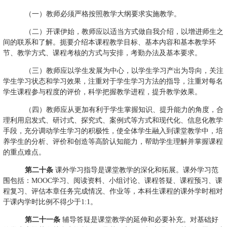
（一）教师必须严格按照教学大纲要求实施教学。
（二）开课伊始，教师应以适当方式做自我介绍，以增进师生之
间的联系和了解。扼要介绍本课程教学目标、基本内容和基本教学环
节、教学方式、课程考核的方式与安排，考勤办法及基本要求。
（三）教师应以学生发展为中心，以学生学习产出为导向，关注
学生学习状态和学习效果，注重对于学生学习方法的指导，注重对每名
学生课程参与程度的评价，科学把握教学进程，提升教学效果。
（四）教师应从更加有利于学生掌握知识、提升能力的角度，合
理利用启发式、研讨式、探究式、案例式等方式和现代化、信息化教学
手段，充分调动学生学习的积极性，使全体学生融入到课堂教学中，培
养学生的分析、评价和创造等高阶认知能力，帮助学生理解并掌握课程
的重点难点。
第二十条
课外学习指导是课堂教学的深化和拓展。课外学习范
围包括：
MOOC
学习、阅读资料、小组讨论、课程答疑、课程预习、课
程复习、评估本章任务完成情况、作业等，本科生课程的课外学时相对
于课内学时比例不得少于
1:1
。
第二十一条
辅导答疑是课堂教学的延伸和必要补充。对基础好