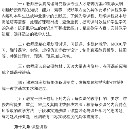
（一）教师应认真阅读研究授课专业人才培养方案和教学大纲，
明确所授课程在知识、能力、素养、视野等方面的具体要求和课程教学
内容对本科生达成毕业要求的贡献度。了解先修课程、后续课程及本研
贯通培养需要，处理好课程衔接，避免重复，提高课时效益和学生学习
的兴趣；按多数学生的知识水平和接受能力，精选教学内容，安排教学
进度，选择适当的教学方法。
（二）教师应精心规划研讨课、习题课、多媒体教学、
MOOC
学
习、翻转课堂、实验、虚拟仿真等教学设计，制作直观教具模型、挂图
等，并通过预作、预演、预展加以落实。
（三）教师应认真钻研教材，阅读大量参考资料，在开课前应完
成全部课程讲稿。
（四）课程组应坚持集体备课制度，发挥集体智慧和协作精神，
统一教学基本要求和进度。
（五）教案一般应包括下列内容：每次课的教学目的、要求；讲
授内容提要、重点、难点及其阐述或解决方法；根据每次课的内容特点
所采取的教学方法、手段和实施步骤；课堂讨论与课外学习的思考题、
练习题及作业题；检测教育目标实现程度的具体措施等。
第十九条
课堂讲授