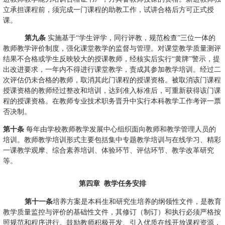
立承担课程前，须完成一门课程的助教工作，试讲合格后方可正式授
课。
第九条
实施基于“学生评学，同行评教，规范检查”三位一体的
教师教学评价制度，强化课堂教学的监督与管理。对课堂教学质量测评
结果不合格或学生反映较大的授课教师，经核实后实行“黄牌”警示，提
出改进要求，一年内不得进行课堂教学，责成其参加教学培训。经过二
次评估仍未合格的教师，取消其此门课程的授课资格。被取消该门课程
授课资格的教师经过整改和培训，达到准入标准后，可重新获得该门课
程的授课资格。在教师专业技术职务晋升中实行本科教学工作考评一票
否决制。
第十条
每年由学校教师教学发展中心组织面向教师和教学管理人员的
培训。教师教学培训形式主要包括集中专题教学培训与在线学习、精彩
一课教学观摩、综合素养培训、体验环节、评估环节、教学改革研究
等。
第四章
教学任务安排
第十一条
培养方案是本科生和研究生培养的纲领性文件，是教育
教学质量监控与评价的基础性文件，其修订（制订）和执行必须严格按
照规范和程序进行。鼓励教师积极开发、引入优质在线开放课程资源，