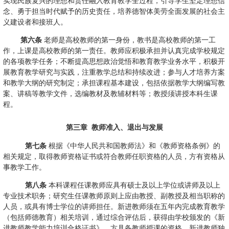
实现民族复兴的理想和责任融入教育教学全过程，引导学生坚定理想信
念、勇于担当时代赋予的历史责任，培养德智体美劳全面发展的社会主
义建设者和接班人。
第六条
老师是高校教师的第一身份，教书是高校教师的第一工
作，上课是高校教师的第一责任。教师应积极承担并认真完成学校规定
的各项教学任务；不断提高思想政治觉悟和教育教学业务水平，积极开
展教育教学研究与实践，注重教学总结和持续改进；参与人才培养方案
和教学大纲的研究制定；承担课程基本建设，包括依据教学大纲编写教
案、讲稿等教学文件，选编教材及教辅材料等；教授须讲授本科生课
程。
第三章
教师准入、退出与发展
第七条
根据《中华人民共和国教师法》和《教师资格条例》的
相关规定，取得教师资格证书或符合教师任职资格的人员，方有资格从
事教学工作。
第八条
本科课程任课教师应具有硕士及以上学位或讲师及以上
专业技术职务；研究生任课教师原则上应由教授、副教授及相当职称的
人员，或具有博士学位的讲师担任。新进教师须在五年内完成教育教学
（包括师德教育）相关培训，通过综合评估后，获得由学校颁发的《新
进教师教学能力培训合格证书》，方具备教师授课的资格。新进教师独