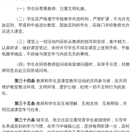
（一）学生应尊重教师、注重文明礼貌。
（二）学生应严格遵守学校教学作息时间，严禁旷课，不允许无
故迟到、早退和中途进出教室。因故迟到的学生，应敲门并经教师允许
后进入课堂。
（三）课堂上一切活动均应听从教师的指导和安排，集中精力，
认真听讲，做好课堂笔记。未经许可学生不得在课堂上使用手机、平板
电脑等物品，不得做与课堂学习内容无关的事情。
（四）学生在回答教师提问或有疑难问题时，应举手示意，经教
师同意后起立回答或问询。
第三十四条
教师和学生是课堂教学活动的共同参与者，应共同
维护教室整洁环境、文明环境，爱护公物，杜绝一切不文明行为的发
生。
第三十五条
教师和学生应互相理解、互相支持、互相帮助，共
同完成课堂学习任务。
第三十六条
辅导员、班主任应注重培育学生家国情怀，引导学
生养成良好的学习习惯、在学习中锤炼心志，坚持每周听课一次，及时