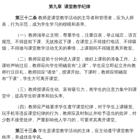
第九章
课堂教学纪律
第三十二条
教师是课堂教学活动的主导者和管理者，应
为人师
表，行为示范，成为学生学习的楷模和表率。
（一）教师须举止文明，尊重学生，注重仪表，举止端庄，语言
规范。
不得提前下课、无故推迟下课，在课堂上不得接打电话、不得吸
烟，不得做与课堂教学活动无关的事情，上课期间不得随意离开教室。
（二）教师应提前十分钟进入课堂，做好上课前的准备工作。上
课铃声响过后，教师应向学生明确宣布“上课”，学生应立即起立并向教
师行注目礼，教师回应“请坐”，授课开始。下课时，教师应明确宣
布“下课”，学生方可离开课堂。
（三）教师授课应生动、富有吸引力，将学生的注意力集中到课
堂中，提高学生听课率和抬头率。
（四）教师应严格要求学生遵守课堂纪律，对于学生上课睡觉、
玩手机等违反课堂纪律的行为，教师应及时制止并给予适当的批评，对
少数不接受批评、严重影响他人学习的，可要求其离开课堂。
第三十三条
学生是课堂教学活动的主体，应主动遵守课堂教学
秩序，养成优良学风。