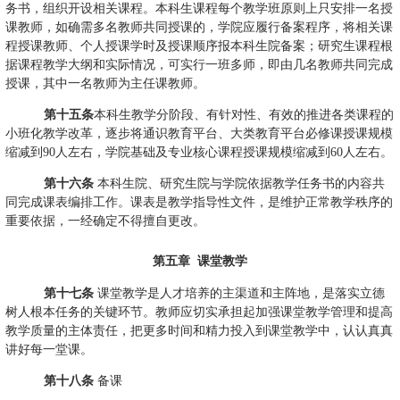
务书，组织开设相关课程。本科生课程每个教学班原则上只安排一名授
课教师，如确需多名教师共同授课的，学院应履行备案程序，将相关课
程授课教师、个人授课学时及授课顺序报本科生院备案；研究生课程根
据课程教学大纲和实际情况，可实行一班多师，即由几名教师共同完成
授课，其中一名教师为主任课教师。
第十五条
本科生教学分阶段、有针对性、有效的推进各类课程的
小班化教学改革，逐步将通识教育平台、大类教育平台必修课授课规模
缩减到
90
人左右，学院基础及专业核心课程授课规模缩减到
60
人左右。
第十六条
本科生院、研究生院与学院依据教学任务书的内容共
同完成课表编排工作。课表是教学指导性文件，是维护正常教学秩序的
重要依据，一经确定不得擅自更改。
第五章
课堂教学
第十七条
课堂教学是人才培养的主渠道和主阵地，是落实立德
树人根本任务的关键环节。
教师应
切实承担起加强课堂教学管理和提高
教学质量的主体责任，把更多时间和精力投入到课堂教学中，认认真真
讲好每一堂课。
第十八条
备课