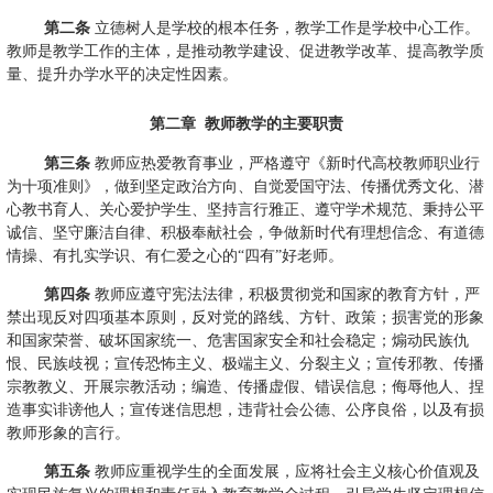
第二条
立德树人是学校的根本任务，教学工作是学校中心工作。
教师是教学工作的主体，是推动教学建设、促进教学改革、提高教学质
量、提升办学水平的决定性因素。
第二章
教师教学的主要职责
第三条
教师应热爱教育事业，严格遵守《新时代高校教师职业行
为十项准则》，做到坚定政治方向、自觉爱国守法、传播优秀文化、潜
心教书育人、关心爱护学生、坚持言行雅正、遵守学术规范、秉持公平
诚信、坚守廉洁自律、积极奉献社会，争做新时代有理想信念、有道德
情操、有扎实学识、有仁爱之心的“四有”好老师。
第四条
教师应遵守宪法法律，积极贯彻党和国家的教育方针，严
禁出现反对四项基本原则，反对党的路线、方针、政策；损害党的形象
和国家荣誉、破坏国家统一、危害国家安全和社会稳定；煽动民族仇
恨、民族歧视；宣传恐怖主义、极端主义、分裂主义；宣传邪教、传播
宗教教义、开展宗教活动；编造、传播虚假、错误信息；侮辱他人、捏
造事实诽谤他人；宣传迷信思想，违背社会公德、公序良俗，以及有损
教师形象的言行。
第五条
教师应重视学生的全面发展，应将社会主义核心价值观及