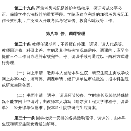
第二十九条
严肃考风考纪是维护考场秩序、保证考试公平公
正、保障学生合法权益的重要手段。学院应建立完善的加强考风考纪工
作长效机制，广泛深入开展考风考纪宣传、教育和建设等工作。
第八章
停、调课管理
第三十条
教师任课期间，不得擅自停课、调课、请人代课等。
教师因进修、科研出差、生病及其他特殊情况确需停、调课的，应至少
提前三个工作日办理并审核完毕。停、调课手续可通过以下两种方式进
行办理。
（一）网上申请：教师本人登陆本科生院、研究生院主页或学校
网上办事中心，填写停、调课申请，经开课单位审核批准，报本科生院
或研究生院备案。
（二）书面申请：遇停、调课环节较多、学时较长及其他特殊情
况不能在网上申请时，由教师本人填写《哈尔滨工程大学课程停、调课
单》，经开课单位批准，报本科生院或研究生院备案。
第三十一条
因学校统一安排的各类活动需停、调课的，由本科
生院和研究生院负责通知解释。