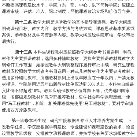
不断提高课程建设水平，学院
（系、部、中心，以下简称学院）
应建立
课程审核、评估、准入、退出制度，严把课程政治立场和价值导向关。
第十二条
教学大纲是课堂教学的基本指导和遵循。教学大纲应
明确课程目标、教学内容、教学方法与考核方式、课程思政基本要素或
案例、参考教材及学习资源等内容。教学大纲应经学院审核、学校审批
后执行。
第十三条
本科生课程教材应按照教学大纲参考书目选用一种教
材作为主要授课教材，选用多种辅助教材，更换主要授课教材属教学大
纲修订工作范围，须按照教学大纲调整程序履行审批手续；研究生课程
教材应按照教学大纲参考书目选用一种或几种教材作为主要参考教材，
选用多种辅助教材。所选教材原则上出版年限应在十年以内，严禁无教
材授课。学院使用近五年出版教材比例应达到
50%
以上，本科生自编讲
义比例不得超过
10%
。教师应确保教材价值导向正确，优先选用国家
级、省部级规划教材和教育部推荐教材，哲学社会科学课程应统一使
用“马工程教材”，相近、相关课程优先使用“马工程教材”，要科学审慎
使用西方原版教材。
第十四条
本科生院、研究生院根据各专业人才培养方案生成、下
发教学任务。学院应根据学科建设、专业建设和课程建设的要求，恰当
设置教学班级数，安排教学班授课教师，并按学校有关要求填报教学任