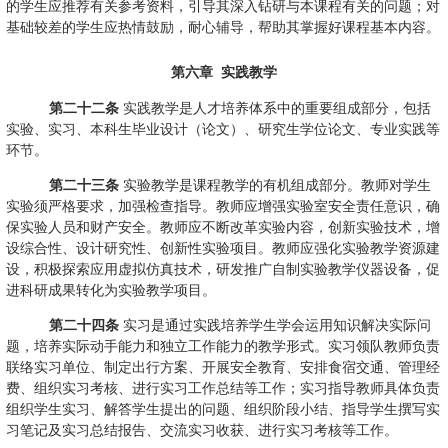
的学生应推荐有关参考资料，引导其深入钻研与本课程有关的问题；对
基础较差的学生应热情鼓励，耐心辅导，帮助其掌握好课程基本内容。
第六章
实践教学
第二十二条
实践教学是人才培养体系中的重要组成部分，包括
实验、实习、本科生毕业设计（论文）、研究生学位论文、专业实践等
环节。
第二十三条
实验教学是课程教学的有机组成部分。教师对学生
实验须严格要求，加强检查指导。教师应增强实验室安全责任意识，确
保实验人员和财产安全。教师应不断改革实验内容，创新实验技术，增
设综合性、设计研究性、创新性实验项目。教师应强化实验教学资源建
设，积极探索应用虚拟仿真技术，研发推广自制实验教学仪器设备，促
进科研成果转化为实验教学项目。
第二十四条
实习是通过实践培养学生学会运用知识解决实际问
题，培养实际动手能力和独立工作能力的教学形式。实习领队教师负责
联络实习单位、制定出行方案、开展安全教育、安排食宿交通、管理经
费、组织实习考核、进行实习工作总结等工作；实习指导教师具体负责
组织学生实习、解答学生提出的问题、组织阶段小结、指导学生撰写实
习笔记及实习总结报告、交流实习收获、进行实习考核等工作。