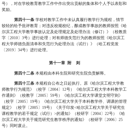
号），对在学校教育教学工作中作出突出贡献的集体和个人予以表彰和
奖励。
第四十一条
学校对教学工作中未认真履行教学行为规程，情节
较轻的给予批评教育；对违反校规校纪，酿成教学事故的教师按照《哈
尔滨工程大学教学事故认定及处理规定及处理办法（修订）》（校教质
字〔
2010
〕
3
号）进行处理；对有师德失范行为的教师按照《哈尔滨工
程大学师德负面清单和失范行为处理办法（试行）》（哈工程党发
〔
2019
〕
34
号）进行处理。
第十一章
附
则
第四十二条
本规程由本科生院和研究生院负责解释。
第四十三条
本规程自公布之日起执行。原《哈尔滨工程大学教
师教学行为规范》（校字〔
2004
〕
12
号）《哈尔滨工程大学本科教学工
作通则》（校教字〔
2005
〕
59
号）《哈尔滨工程大学课堂文明守则》
（校字〔
2005
〕
19
号）《哈尔滨工程大学关于本科教学停、调课的管理
规定》（校字〔
2005
〕
19
号）《关于印发
<
哈尔滨工程大学关于研究生
课程教学的若干规定（试行）
>
的通知》（校研字〔
2004
〕
22
号）《哈
尔滨工程大学关于规范研究生教学秩序的通知》（校研字〔
2006
〕
25
号）同时废止。