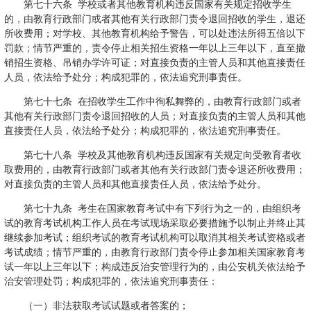
第七十六条 学校或者其他教育机构违反国家有关规定招收学生
的，由教育行政部门或者其他有关行政部门责令退回招收的学生，退还
所收费用；对学校、其他教育机构给予警告，可以处违法所得五倍以下
罚款；情节严重的，责令停止相关招生资格一年以上三年以下，直至撤
销招生资格、吊销办学许可证；对直接负责的主管人员和其他直接责任
人员，依法给予处分；构成犯罪的，依法追究刑事责任。
第七十七条 在招收学生工作中徇私舞弊的，由教育行政部门或者
其他有关行政部门责令退回招收的人员；对直接负责的主管人员和其他
直接责任人员，依法给予处分；构成犯罪的，依法追究刑事责任。
第七十八条 学校及其他教育机构违反国家有关规定向受教育者收
取费用的，由教育行政部门或者其他有关行政部门责令退还所收费用；
对直接负责的主管人员和其他直接责任人员，依法给予处分。
第七十九条 考生在国家教育考试中有下列行为之一的，由组织考
试的教育考试机构工作人员在考试现场采取必要措施予以制止并终止其
继续参加考试；组织考试的教育考试机构可以取消其相关考试资格或者
考试成绩；情节严重的，由教育行政部门责令停止参加相关国家教育考
试一年以上三年以下；构成违反治安管理行为的，由公安机关依法给予
治安管理处罚；构成犯罪的，依法追究刑事责任：
（一）非法获取考试试题或者答案的；