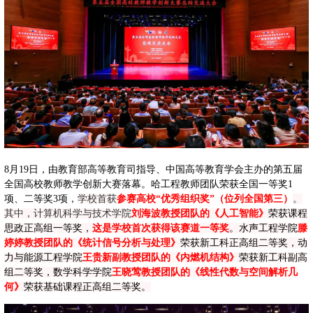
8
月
19
日，由教育部高等教育司指导、中国高等教育学会主办的第五届
全国高校教师教学创新大赛落幕。哈工程教师团队荣获全国一等奖
1
项、二等奖
3
项，
学校首获
参赛高校“优秀组织奖”（位列全国第三）
。
其中，计算机科学与技术学院
刘海波教授团队的《人工智能》
荣获课程
思政正高组一等奖，
这是学校首次获得该赛道一等奖
。水声工程学院
滕
婷婷教授团队的《统计信号分析与处理》
荣获新工科正高组二等奖，动
力与能源工程学院
王贵新副教授团队的《内燃机结构》
荣获新工科副高
组二等奖，数学科学学院
王晓莺教授团队的《线性代数与空间解析几
何》
荣获基础课程正高组二等奖。