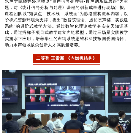
水声学院滕婷婷老师以“贯声信号处理链•育声纳系统思维”为主
题，对《统计信号分析与处理》课程的创新成果进行现场汇报。
课程团队以“知识点—技术线—系统面”为脉络重构教学内容，以
阶梯式资源环境为支撑，提出“数智筑理论、虚仿贯声链、实践建
系统”的进阶式教学方法。通过数智化理论教学夯实交叉知识基
础，通过搭梯子项目式教学建立声链模型，通过三场景实践教学
实施水下应用，培养学生的
声纳系统思维
和科技报国爱国情怀，
助力水声领域拔尖创新人才高质量培养。
二等奖 王贵新 《内燃机结构》