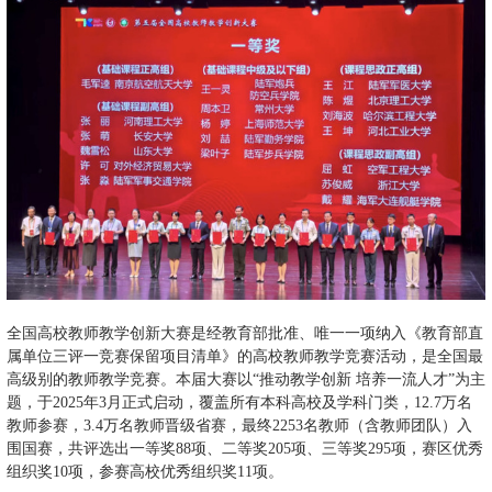
全国高校教师教学创新大赛是经教育部批准、唯一一项纳入《教育部直
属单位三评一竞赛保留项目清单》的高校教师教学竞赛活动，是全国最
高级别的教师教学竞赛。本届大赛以“推动教学创新 培养一流人才”为主
题，于
2025
年
3
月正式启动，覆盖所有本科高校及学科门类，
12.7
万名
教师参赛，
3.4
万名教师晋级省赛，最终
2253
名教师（含教师团队）入
围国赛，共评选出一等奖
88
项、二等奖
205
项、三等奖
295
项，赛区优秀
组织奖
10
项，参赛高校优秀组织奖
11
项。