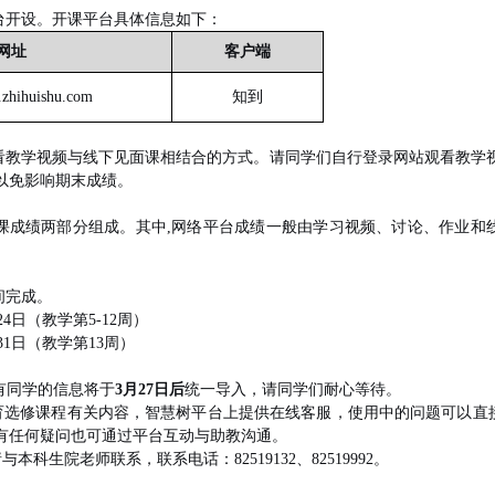
台开设。开课平台具体信息如下：
网址
客户端
.zhihuishu.com
知到
看教学视频与线下见面课相结合的方式。请同学们自行登录网站观看教学
以免影响期末成绩。
课成绩两部分组成。其中
,
网络平台成绩一般由学习视频、讨论、作业和
间完成。
24
日（教学第
5-12
周）
31
日（教学第
13
周）
有同学的信息将于
3
月
27
日后
统一导入，请同学们耐心等待。
育选修课程有关内容，智慧树平台上提供在线客服，使用中的问题可以直
如有任何疑问也可通过平台互动与助教沟通。
请与本科生院老师联系，联系电话：
82519132
、
82519992
。