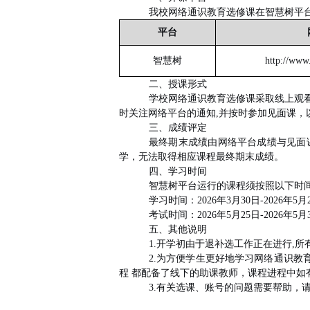
我校网络通识教育选修课在智慧树平
平台
智慧树
http://www
二、授课形式
学校网络通识教育选修课采取线上观
时关注网络平台的通知
,
并按时参加见面课，
三、成绩评定
最终期末成绩由网络平台成绩与见面
学，无法取得相应课程最终期末成绩。
四、学习时间
智慧树平台运行的课程须按照以下时
学习时间：
2026
年
3
月
30
日
-2026
年
5
月
考试时间：
2026
年
5
月
25
日
-2026
年
5
月
五、其他说明
1.
开学初由于退补选工作正在进行
,
所
2.
为方便学生更好地学习网络通识教
程 都配备了线下的助课教师，课程进程中
3.
有关选课、账号的问题需要帮助，